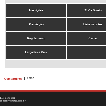
Inscrições
2ª Via Boleto
Premiação
Lista Inscritos
Regulamento
Cartaz
Largadas e Km
s
|
Outros
Compartilhe:
Fale conosco:
equipe@sistime.com.br